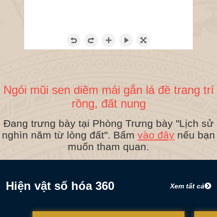
Ngói mũi sen diềm mái gắn lá đề trang trí
rồng, đất nung
Đang trưng bày tại Phòng Trưng bày "Lịch sử
nghìn năm từ lòng đất". Bấm
vào đây
nếu bạn
muốn tham quan.
Hiện vật số hóa 360
Xem tất cả