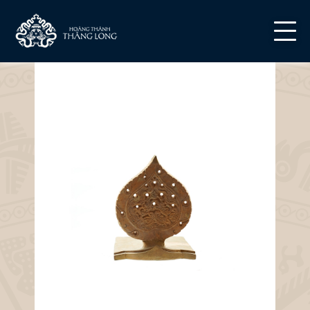
powered by WebRotate 360