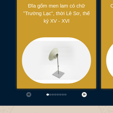
Đĩa gốm men lam có chữ
"Trường Lạc", thời Lê Sơ, thế
kỷ XV - XVI