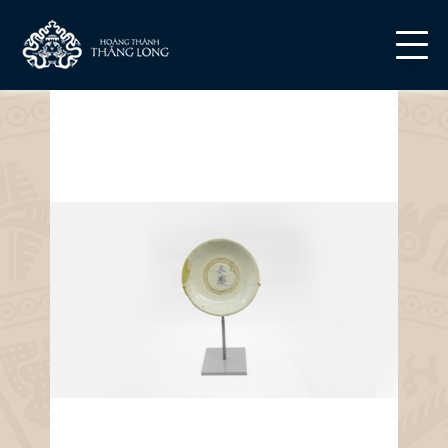
powered by WebRotate 360