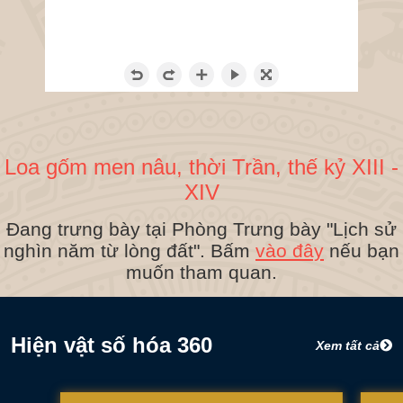
Loa gốm men nâu, thời Trần, thế kỷ XIII -
XIV
Đang trưng bày tại Phòng Trưng bày "Lịch sử
nghìn năm từ lòng đất". Bấm
vào đây
nếu bạn
muốn tham quan.
Hiện vật số hóa 360
Xem tất cả