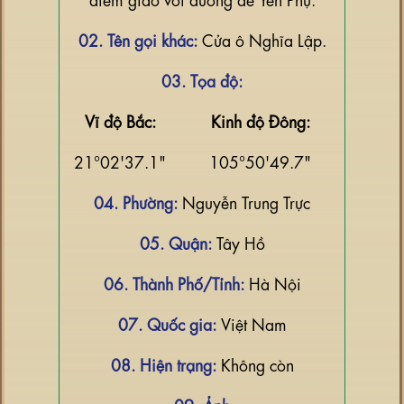
02. Tên gọi khác:
Cửa ô Nghĩa Lập.
03. Tọa độ:
Vĩ độ Bắc:
Kinh độ Đông:
21°02'37.1"
105°50'49.7"
04. Phường:
Nguyễn Trung Trực
05. Quận:
Tây Hồ
06. Thành Phố/Tỉnh:
Hà Nội
07. Quốc gia:
Việt Nam
08. Hiện trạng:
Không còn