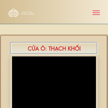
CỬA Ô: THẠCH KHỐI