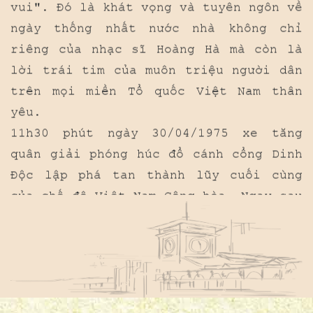
lời trái tim của muôn triệu người dân
trên mọi miền Tổ quốc Việt Nam thân
yêu.
11h30 phút ngày 30/04/1975 xe tăng
quân giải phóng húc đổ cánh cổng Dinh
Độc lập phá tan thành lũy cuối cùng
của chế độ Việt Nam Cộng hòa. Ngay sau
đó lá cờ giải phóng đã được tung bay
trên nóc Dinh Độc lập. Chiến dịch Hồ
Chí Minh toàn thắng, giải phóng hoàn
toàn miền Nam.
Hòa chung niềm vui với Sài Gòn giải
phóng, Hà Nội cũng vỡ òa trong niềm
hạnh phúc khi nghe thông báo chiến