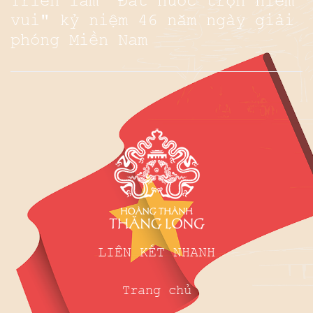
Triển lãm "Đất nước trọn niềm
vui" kỷ niệm 46 năm ngày giải
phóng Miền Nam
LIÊN KẾT NHANH
Trang chủ