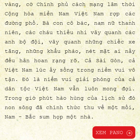
vàng, cờ Chính phủ cách mạng lâm thời
Cộng hòa miền Nam Việt Nam rợp các
đường phố. Bà con cô bác, nam nữ thanh
niên, các cháu thiếu nhi vây quanh các
anh bộ đội, vây quanh những chiếc xe
tăng, những khẩu pháo, nét mặt ai nấy
đều hân hoan rạng rỡ. Cả Sài Gòn, cả
Việt Nam lúc ấy sống trong niềm vui vô
tận. Ðó là niềm vui giải phóng của cả
dân tộc Việt Nam vẫn luôn mong đợi.
Trong giờ phút hào hùng của lịch sử đó
non sông đã chính thức thu về một mối,
Nam - Bắc sum họp một nhà.
XEM PANO