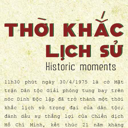
thắng được phát trên Đài Tiếng nói
Việt Nam. Người dân từ khắp mọi nẻo
đường tuần hành tập trung tại Bờ Hồ,
Quảng trường Ba Đình trong sắc đỏ của
cờ và hoa với ánh mắt tươi rói, nụ
cười rạng rỡ hòa trong niềm vui xúc
động đất nước thống nhất.
Kỷ niệm 46 năm ngày giải phóng miền
Nam, thống nhất đất nước (30/4/1975 -
30/4/2021), Trung tâm Bảo tồn di sản
11h30 phút ngày 30/4/1975 lá cờ Mặt
Thăng Long - Hà Nội tổ chức giới thiệu
trận Dân tộc Giải phóng tung bay trên
triển lãm "Đất nước trọn niềm vui"
nóc Dinh Độc lập đã trở thành một thời
nhằm ôn lại sự kiện trọng đại của dân
khắc lịch sử trọng đại của dân tộc;
tộc, giới thiệu những khoảnh khắc của
đánh dấu sự thắng lợi của Chiến dịch
người dân Thủ đô, người dân Sài Gòn
Hồ Chí Minh, kết thúc 21 năm kháng