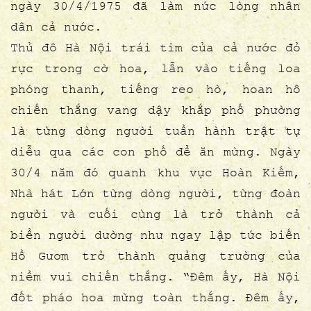
ngày 30/4/1975 đã làm nức lòng nhân
dân cả nước.
Thủ đô Hà Nội trái tim của cả nước đỏ
rực trong cờ hoa, lẫn vào tiếng loa
phóng thanh, tiếng reo hò, hoan hô
chiến thắng vang dậy khắp phố phường
là từng dòng người tuần hành trật tự
diễu qua các con phố để ăn mừng. Ngày
30/4 năm đó quanh khu vực Hoàn Kiếm,
Nhà hát Lớn từng dòng người, từng đoàn
người và cuối cùng là trở thành cả
biển người dường như ngay lập tức biến
Hồ Gươm trở thành quảng trường của
niềm vui chiến thắng. “Đêm ấy, Hà Nội
đốt pháo hoa mừng toàn thắng. Đêm ấy,