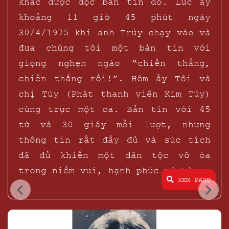
khắc được đọc bản tin đó. Lúc ấy
khoảng 11 giờ 45 phút ngày
30/4/1975 khi anh Trủy chạy vào và
đưa chúng tôi một bản tin với
giọng nghẹn ngào “chiến thắng,
chiến thắng rồi!”. Hôm ấy Tôi và
chị Túy (Phát thanh viên Kim Túy)
cùng trực một ca. Bản tin với 45
từ và 30 giây mỗi lượt, nhưng
thông tin rất đầy đủ và súc tích
đã đủ khiến một dân tộc vỡ òa
trong niềm vui, hạnh phúc vô bờ...
XEM PANO