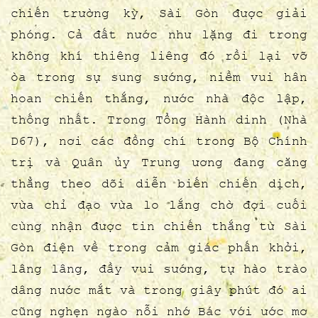
hòa chung trong niềm vui chiến thắng,
chiến trường kỳ, Sài Gòn được giải
giải phóng miền Nam, đất nước thống
phóng. Cả đất nước như lặng đi trong
nhất, Bắc - Nam sum họp một nhà.
không khí thiêng liêng đó rồi lại vỡ
òa trong sự sung sướng, niềm vui hân
hoan chiến thắng, nước nhà độc lập,
thống nhất. Trong Tổng Hành dinh (Nhà
D67), nơi các đồng chí trong Bộ Chính
trị và Quân ủy Trung ương đang căng
thẳng theo dõi diễn biến chiến dịch,
vừa chỉ đạo vừa lo lắng chờ đợi cuối
cùng nhận được tin chiến thắng từ Sài
Gòn điện về trong cảm giác phấn khởi,
lâng lâng, đầy vui sướng, tự hào trào
dâng nước mắt và trong giây phút đó ai
cũng nghẹn ngào nỗi nhớ Bác với ước mơ