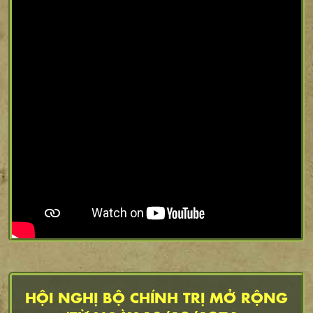
HỘI NGHỊ BỘ CHÍNH TRỊ MỞ RỘNG