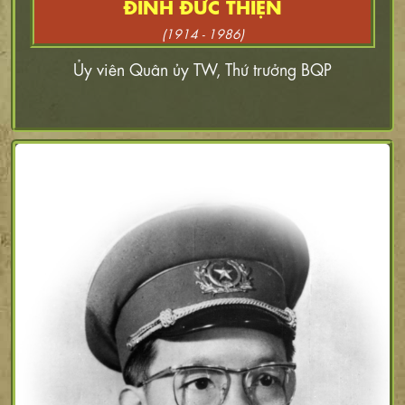
ĐINH ĐỨC THIỆN
(1914 - 1986)
Ủy viên Quân ủy TW, Thứ trưởng BQP