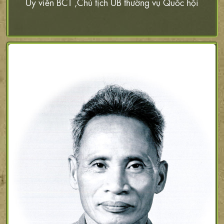
Ủy viên BCT ,Chủ tịch UB thường vụ Quốc hội